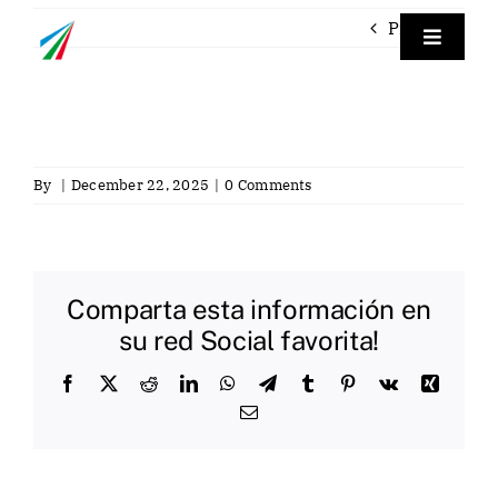
Skip
Previous
to
Toggle
Navigat
content
Empre
Labora
By
|
December 22, 2025
|
0 Comments
Labora
Comparta esta información en
Servici
su red Social favorita!
Facebook
X
Reddit
LinkedIn
WhatsApp
Telegram
Tumblr
Pinterest
Vk
Xing
Contac
Email
Eng