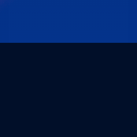
Empresa
Quiénes somos
Colaboradores
Noticias
Calibraciones
Servicios
Gestión del catálogo fotométrico