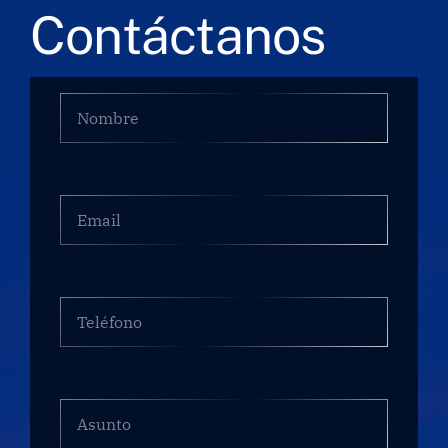
Contáctanos
Empresa
Nombre
*
Laboratorio
Email
Productos
Servicios
Teléfono
Formación
Technical
Asunto
corner
*