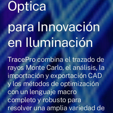
Óptica
Laboratorio
para Innovación
Productos
en Iluminación
Servicios
TracePro
combina el trazado de
Formación
rayos Monte Carlo, el análisis, la
Technical
importación y exportación CAD
corner
y los métodos de optimización
con un lenguaje macro
Contacto
completo y robusto para
resolver una amplia variedad de