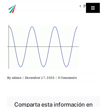
Skip
Previous
to
Toggle
Navigat
content
Empre
Labora
Labora
Servici
By
admin
|
December 17, 2025
|
0 Comments
Contac
Eng
Comparta esta información en