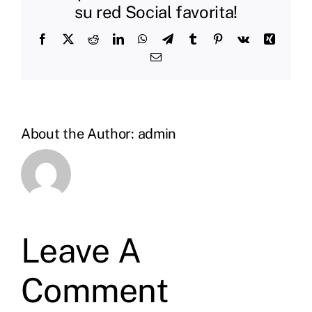
su red Social favorita!
Facebook
X
Reddit
LinkedIn
WhatsApp
Telegram
Tumblr
Pinterest
Vk
Xing
Email
About the Author:
admin
Leave A
Comment