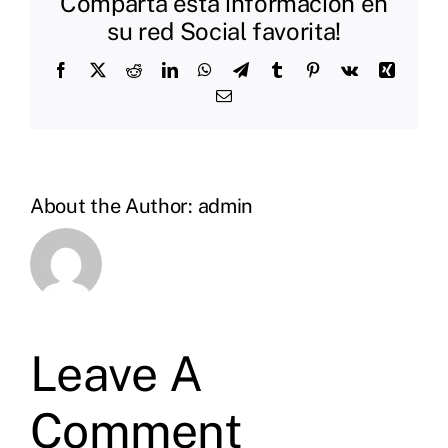
Comparta esta información en
su red Social favorita!
Facebook
X
Reddit
LinkedIn
WhatsApp
Telegram
Tumblr
Pinterest
Vk
Xing
Email
About the Author:
admin
Leave A
Comment