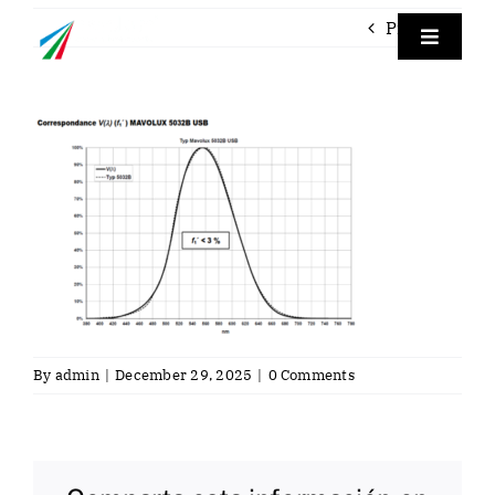
Skip
Previous
to
Toggle
Navigat
content
Empre
Labora
Labora
Servici
By
admin
|
December 29, 2025
|
0 Comments
Contac
Eng