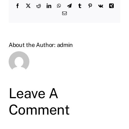
Facebook
X
Reddit
LinkedIn
WhatsApp
Telegram
Tumblr
Pinterest
Vk
Xing
Email
About the Author:
admin
Leave A
Comment