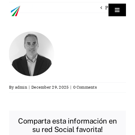
Skip
Previous
to
Toggle
Navigat
content
Empre
Labora
Labora
Servici
By
admin
|
December 29, 2025
|
0 Comments
Contac
Comparta esta información en
Eng
su red Social favorita!