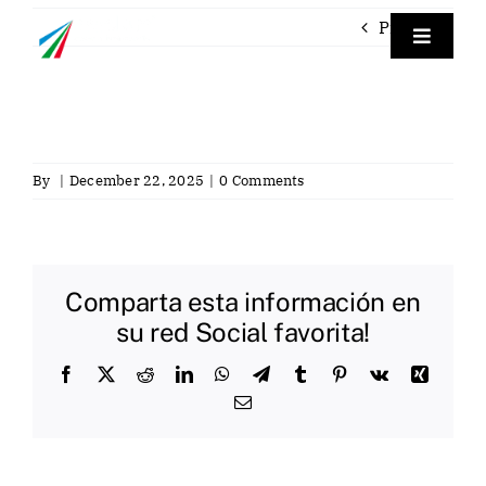
Skip
Previous
to
Toggle
Navigat
content
Empre
Labora
By
|
December 22, 2025
|
0 Comments
Labora
Comparta esta información en
Servici
su red Social favorita!
Facebook
X
Reddit
LinkedIn
WhatsApp
Telegram
Tumblr
Pinterest
Vk
Xing
Contac
Email
Eng