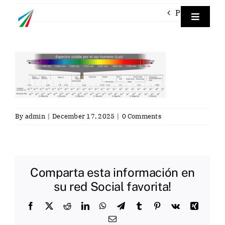
Skip
Previous
to
Toggle
Navigat
content
Empre
Labora
Labora
By
admin
|
December 17, 2025
|
0 Comments
Servici
Comparta esta información en
Contac
su red Social favorita!
Facebook
X
Reddit
LinkedIn
WhatsApp
Telegram
Tumblr
Pinterest
Vk
Xing
Eng
Email