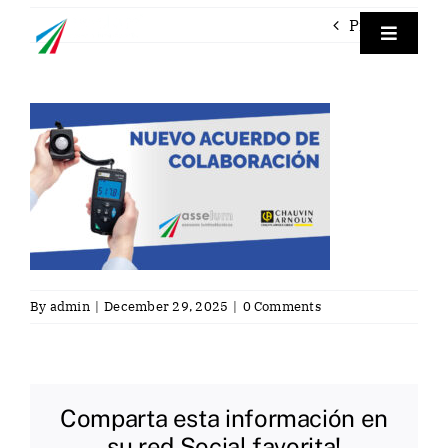
Skip
Previous
to
Toggle
Navigat
content
Empre
Labora
Labora
Servici
By
admin
|
December 29, 2025
|
0 Comments
Contac
Comparta esta información en
Eng
su red Social favorita!