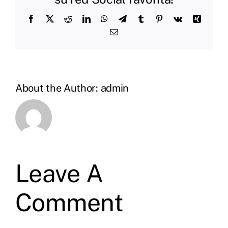
Facebook
X
Reddit
LinkedIn
WhatsApp
Telegram
Tumblr
Pinterest
Vk
Xing
Email
About the Author:
admin
Leave A
Comment