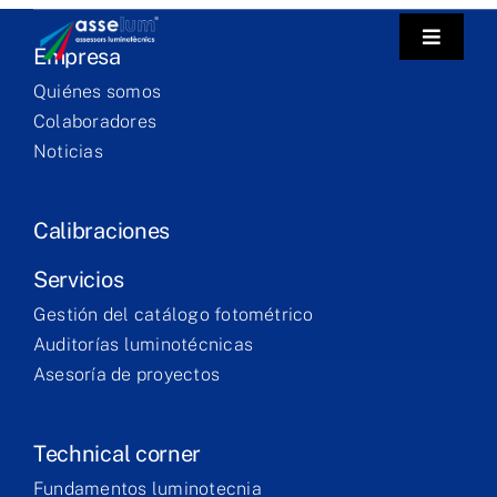
Skip
to
Toggle
Empresa
Navigat
content
Quiénes somos
Empre
Colaboradores
Noticias
Labora
Calibraciones
Labora
Servicios
Gestión del catálogo fotométrico
Servici
Auditorías luminotécnicas
Asesoría de proyectos
Contac
Technical corner
Eng
Fundamentos luminotecnia