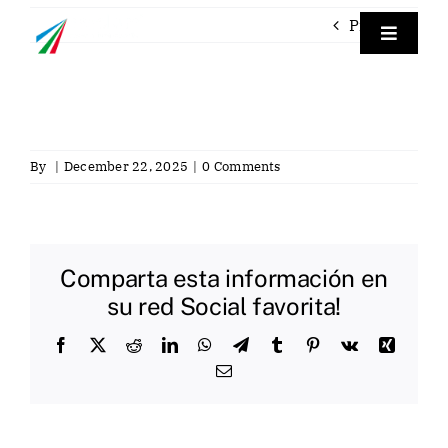
Skip
Previous
to
Toggle
Navigat
content
Empre
Labora
By
|
December 22, 2025
|
0 Comments
Labora
Comparta esta información en
Servici
su red Social favorita!
Facebook
X
Reddit
LinkedIn
WhatsApp
Telegram
Tumblr
Pinterest
Vk
Xing
Contac
Email
Eng