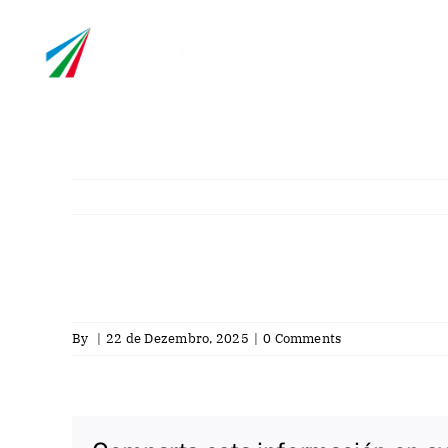
Skip
info@asselum.co
to
content
Empresa
Laboratório
By
|
22 de Dezembro, 2025
|
0 Comments