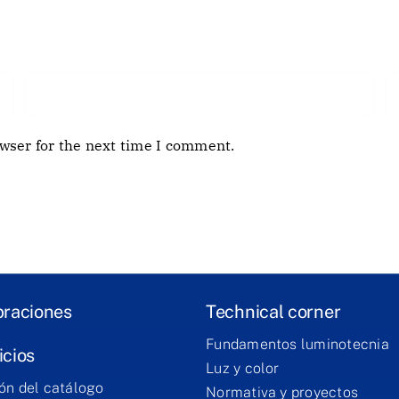
wser for the next time I comment.
braciones
Technical corner
Fundamentos luminotecnia
icios
Luz y color
ón del catálogo
Normativa y proyectos