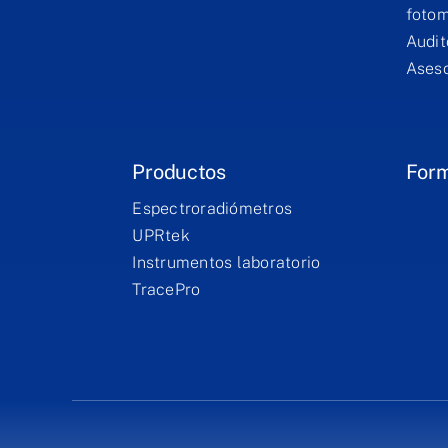
fotom
Audit
Aseso
Productos
For
Espectroradiómetros
UPRtek
Instrumentos laboratorio
TracePro