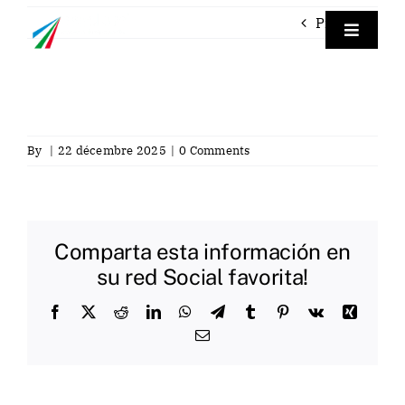
Skip
Previous
to
Toggle
Navigat
content
Empre
TraceP
By
|
22 décembre 2025
|
0 Comments
Labora
Comparta esta información en
Servici
su red Social favorita!
Facebook
X
Reddit
LinkedIn
WhatsApp
Telegram
Tumblr
Pinterest
Vk
Xing
Contac
Email
Fra