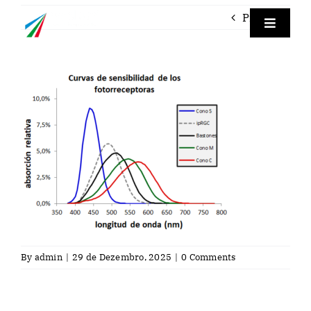
Skip
Previous
to
Toggle
Navigat
content
Empre
Instrum
Labora
Servici
Contac
By
admin
|
29 de Dezembro, 2025
|
0 Comments
Por