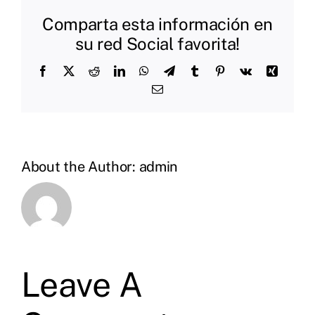
Comparta esta información en
su red Social favorita!
Facebook
X
Reddit
LinkedIn
WhatsApp
Telegram
Tumblr
Pinterest
Vk
Xing
Email
About the Author:
admin
Leave A