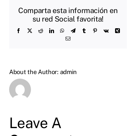
Comparta esta información en
su red Social favorita!
Facebook
X
Reddit
LinkedIn
WhatsApp
Telegram
Tumblr
Pinterest
Vk
Xing
Email
About the Author:
admin
Leave A