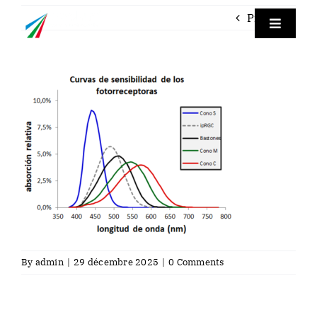
Skip
Previous
to
Toggle
Navigat
content
Empre
TraceP
Labora
Servici
Contac
By
admin
|
29 décembre 2025
|
0 Comments
Fra