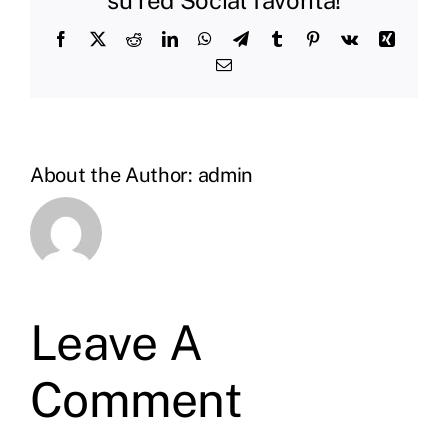
Facebook
X
Reddit
LinkedIn
WhatsApp
Telegram
Tumblr
Pinterest
Vk
Xing
Email
About the Author:
admin
Leave A
Comment