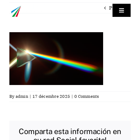
Skip
Previous
to
Toggle
Navigat
content
Empre
TraceP
Labora
Servici
By
admin
|
17 décembre 2025
|
0 Comments
Contac
Comparta esta información en
Fra
su red Social favorita!