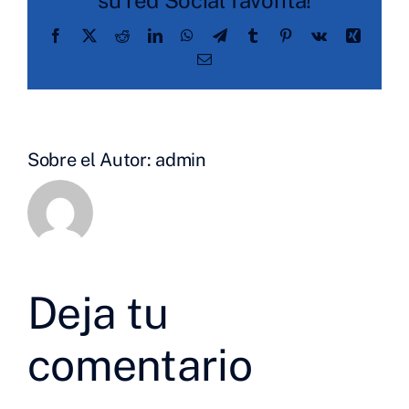
Facebook
X
Reddit
LinkedIn
WhatsApp
Telegram
Tumblr
Pinterest
Vk
Xing
Correo
electrónico
Sobre el Autor:
admin
Deja tu
comentario