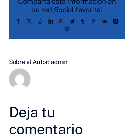
Comparta esta información en
su red Social favorita!
Facebook
X
Reddit
LinkedIn
WhatsApp
Telegram
Tumblr
Pinterest
Vk
Xing
Correo
electrónico
Sobre el Autor:
admin
Deja tu
comentario