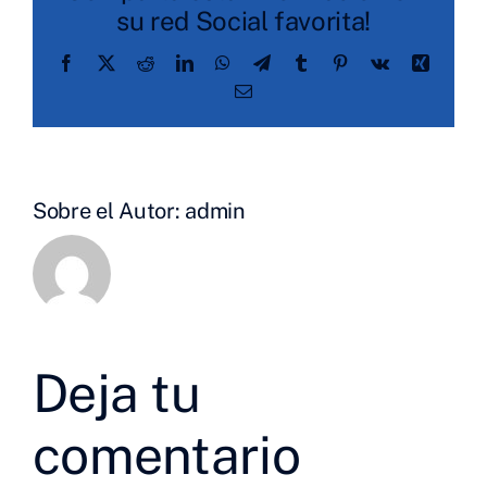
su red Social favorita!
Facebook
X
Reddit
LinkedIn
WhatsApp
Telegram
Tumblr
Pinterest
Vk
Xing
Correo
electrónico
Sobre el Autor:
admin
Deja tu
comentario