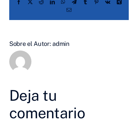
Facebook
X
Reddit
LinkedIn
WhatsApp
Telegram
Tumblr
Pinterest
Vk
Xing
Correo
electrónico
Sobre el Autor:
admin
Deja tu
comentario