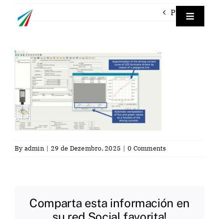
Skip
Previous
to
Toggle
Navigat
content
Empre
Instrum
Labora
Servici
By
admin
|
29 de Dezembro, 2025
|
0 Comments
Contac
Comparta esta información en
Por
su red Social favorita!