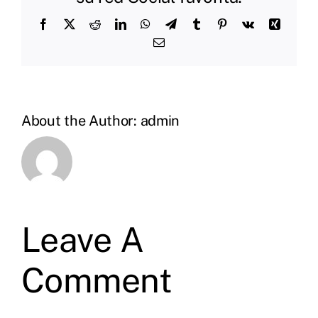
Facebook
X
Reddit
LinkedIn
WhatsApp
Telegram
Tumblr
Pinterest
Vk
Xing
Email
About the Author:
admin
Leave A
Comment