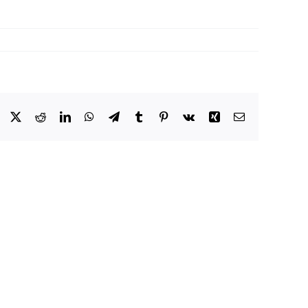
Facebook
X
Reddit
LinkedIn
WhatsApp
Telegram
Tumblr
Pinterest
Vk
Xing
Email