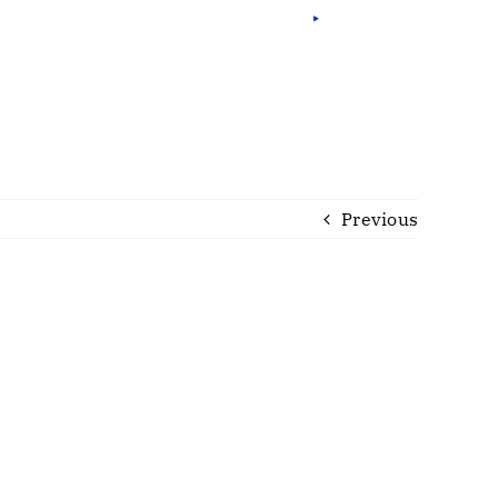
Por
Esp
Eng
Fra
Previous