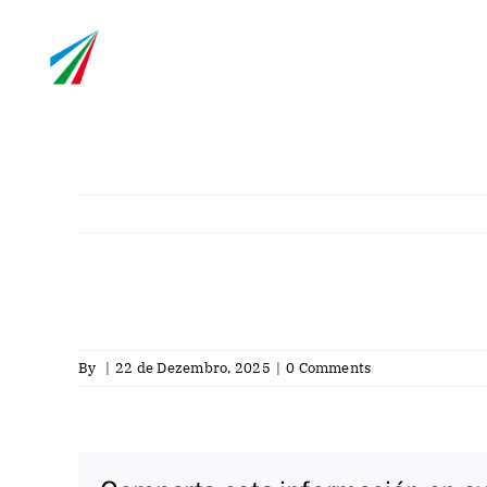
Skip
info@asselum.co
to
content
Empresa
Laboratório
By
|
22 de Dezembro, 2025
|
0 Comments