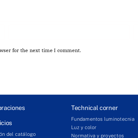
wser for the next time I comment.
braciones
Technical corner
Fundamentos luminotecnia
icios
Luz y color
ón del catálogo
Normativa y proyectos