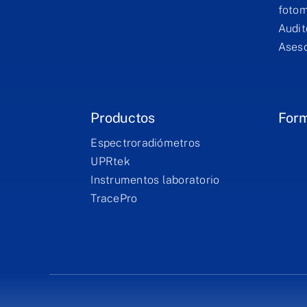
fotom
Audit
Aseso
Productos
For
Espectroradiómetros
UPRtek
Instrumentos laboratorio
TracePro