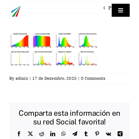
Skip
Previous
to
Toggle
Navigat
content
Empre
Instrum
Labora
By
admin
|
17 de Dezembro, 2025
|
0 Comments
Servici
Contac
Comparta esta información en
su red Social favorita!
Por
Facebook
X
Reddit
LinkedIn
WhatsApp
Telegram
Tumblr
Pinterest
Vk
Xing