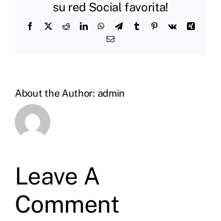
su red Social favorita!
Facebook
X
Reddit
LinkedIn
WhatsApp
Telegram
Tumblr
Pinterest
Vk
Xing
Email
About the Author:
admin
Leave A
Comment