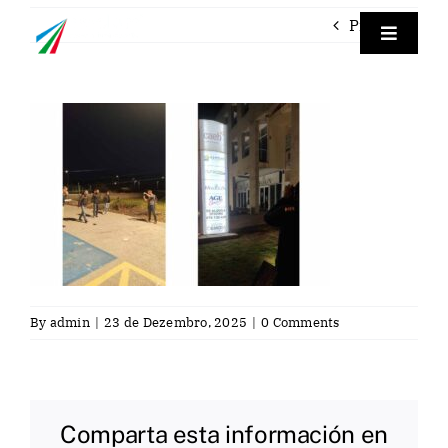
Skip
Previous
to
Toggle
Navigat
content
Empre
Instrum
Labora
Servici
By
admin
|
23 de Dezembro, 2025
|
0 Comments
Contac
Por
Comparta esta información en