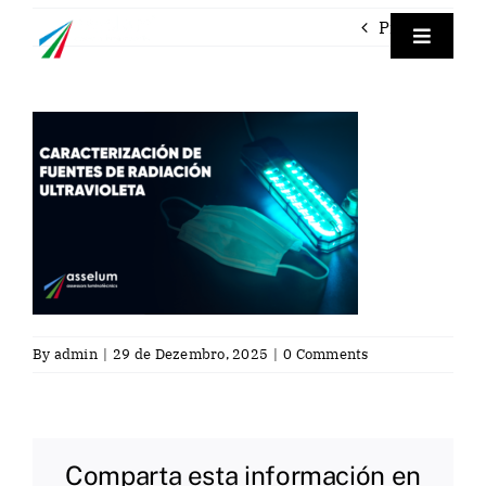
Skip
Previous
to
Toggle
Navigat
content
Empre
Instrum
Labora
Servici
By
admin
|
29 de Dezembro, 2025
|
0 Comments
Contac
Por
Comparta esta información en