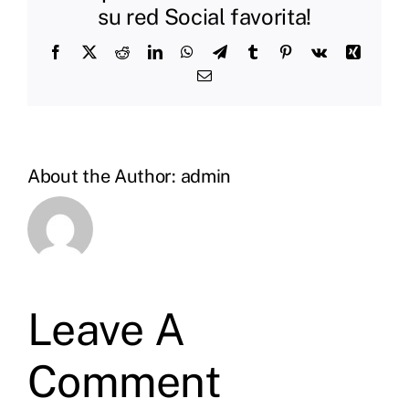
su red Social favorita!
Facebook
X
Reddit
LinkedIn
WhatsApp
Telegram
Tumblr
Pinterest
Vk
Xing
Email
About the Author:
admin
Leave A
Comment