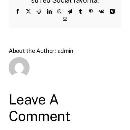
Facebook
X
Reddit
LinkedIn
WhatsApp
Telegram
Tumblr
Pinterest
Vk
Xing
Email
About the Author:
admin
Leave A
Comment