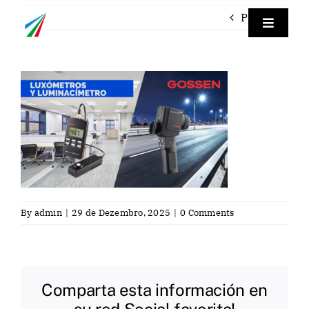
Skip
Previous
to
Toggle
Navigat
content
Empre
Instrum
Labora
Servici
By
admin
|
29 de Dezembro, 2025
|
0 Comments
Contac
Comparta esta información en
Por
su red Social favorita!