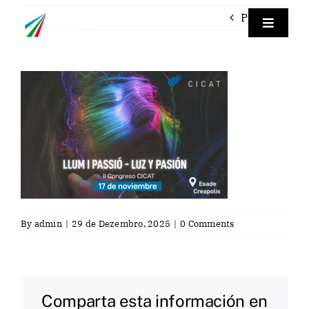
Skip
Previous
to
Toggle
Navigat
content
Empre
Instrum
Labora
Servici
By
admin
|
29 de Dezembro, 2025
|
0 Comments
Contac
Por
Comparta esta información en