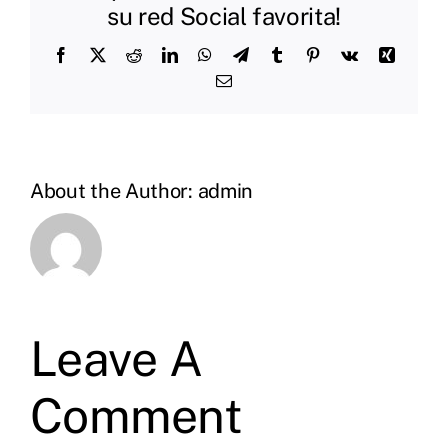
su red Social favorita!
Facebook
X
Reddit
LinkedIn
WhatsApp
Telegram
Tumblr
Pinterest
Vk
Xing
Email
About the Author:
admin
Leave A
Comment