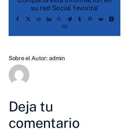
su red Social favorita!
Facebook
X
Reddit
LinkedIn
WhatsApp
Telegram
Tumblr
Pinterest
Vk
Xing
Correo
electrónico
Sobre el Autor:
admin
Deja tu
comentario