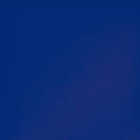
Empresa
Laboratorio
Productos
Servicios
Formación
Technical
corner