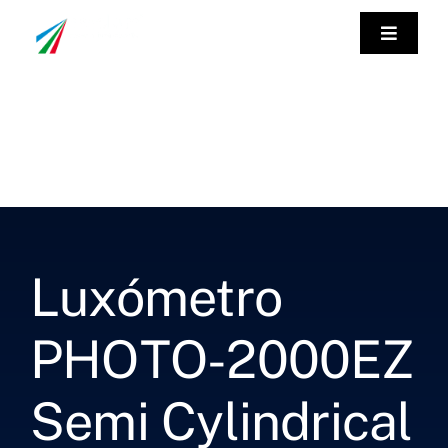
Saltar
al
Toggle
Navigat
contenido
Empre
Instru
Labora
Luxómetro
Servici
PHOTO-2000EZ
Contac
Semi Cylindrical
Esp