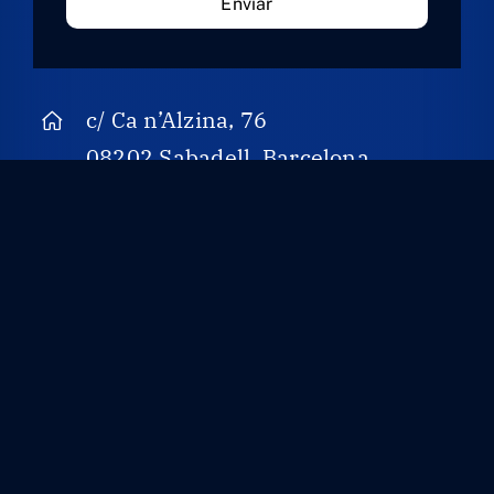
Enviar
c/ Ca n’Alzina, 76
08202 Sabadell. Barcelona
Ver en Google Maps
937 25 98 10
info@asselum.com