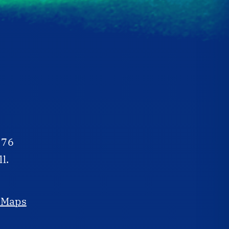
 76
l.
 Maps