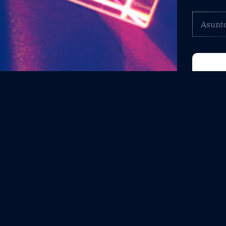
Asunto
*