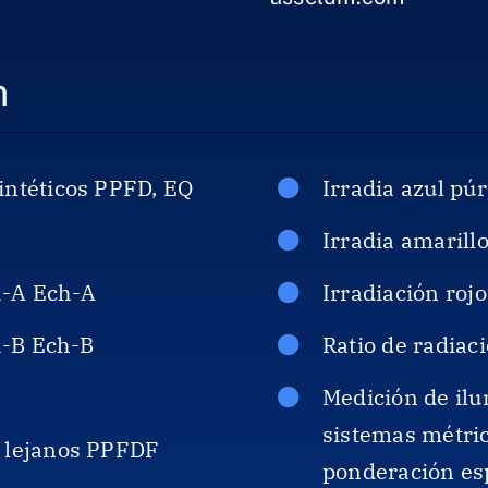
n
sintéticos PPFD, EQ
Irradia azul pú
Irradia amarill
a-A Ech-A
Irradiación roj
a-B Ech-B
Ratio de radiaci
F
Medición de ilu
sistemas métric
s lejanos PPFDF
ponderación esp