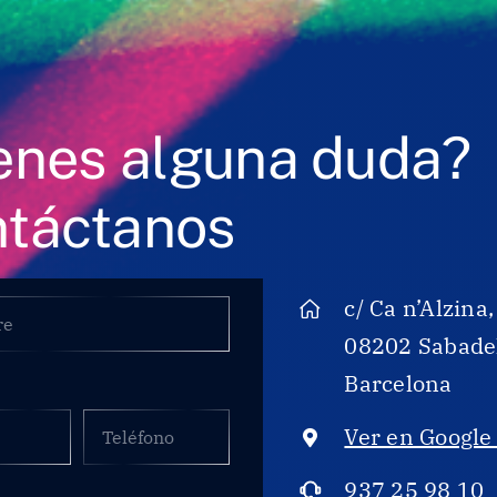
enes alguna duda?
táctanos
c/ Ca n’Alzina,
08202 Sabadel
Barcelona
Teléfono
Ver en Google
937 25 98 10