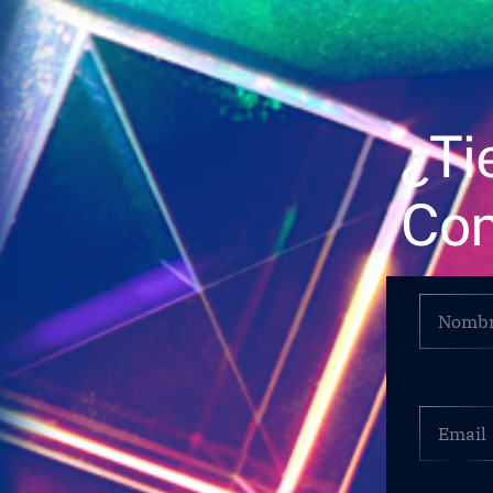
¿Ti
Con
Nombre
*
Email