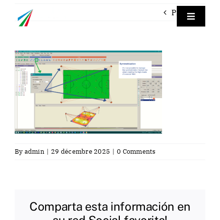
Skip
Previous
to
Toggle
Navigat
content
Empre
TraceP
Labora
Servici
By
admin
|
29 décembre 2025
|
0 Comments
Contac
Comparta esta información en
Fra
su red Social favorita!