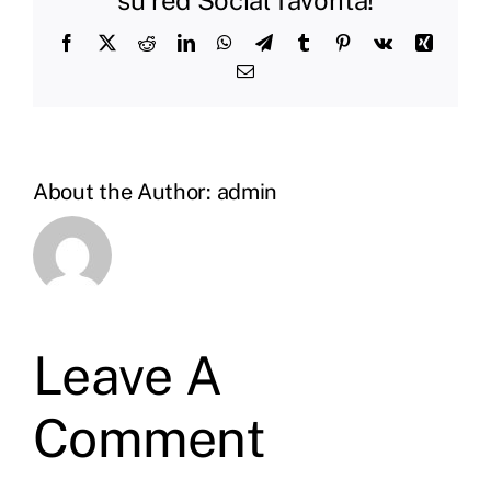
Facebook
X
Reddit
LinkedIn
WhatsApp
Telegram
Tumblr
Pinterest
Vk
Xing
Email
About the Author:
admin
Leave A
Comment