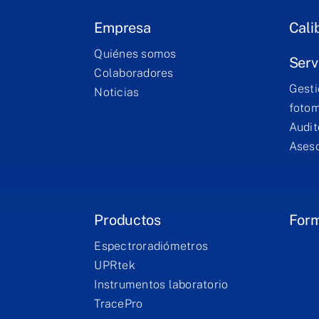
Empresa
Cali
Quiénes somos
Serv
Colaboradores
Gesti
Noticias
fotom
Audit
Aseso
Productos
For
Espectroradiómetros
UPRtek
Instrumentos laboratorio
TracePro