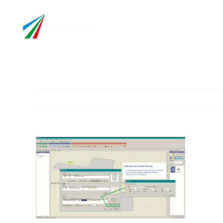
Skip
info@asselum.co
to
content
Entreprise
Laboratoir