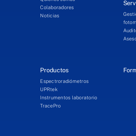
Serv
Colaboradores
Gesti
Noticias
fotom
Audit
Aseso
Productos
For
Espectroradiómetros
UPRtek
Instrumentos laboratorio
TracePro