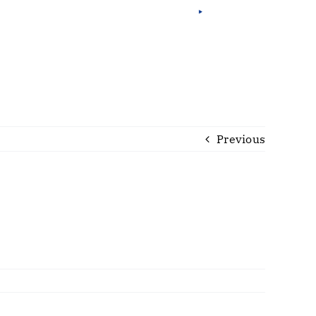
Fra
Esp
Eng
Por
Previous