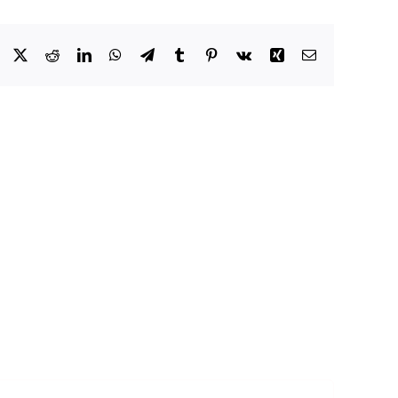
Facebook
X
Reddit
LinkedIn
WhatsApp
Telegram
Tumblr
Pinterest
Vk
Xing
Email