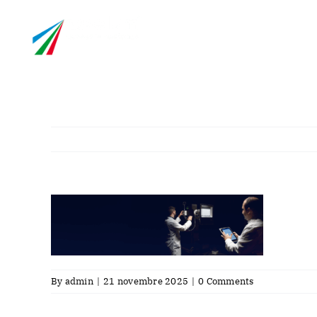
Skip
info@asselum.co
to
content
Entreprise
Laboratoir
By
admin
|
21 novembre 2025
|
0 Comments