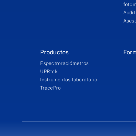
fotom
Audit
Aseso
Productos
For
Espectroradiómetros
UPRtek
Instrumentos laboratorio
TracePro