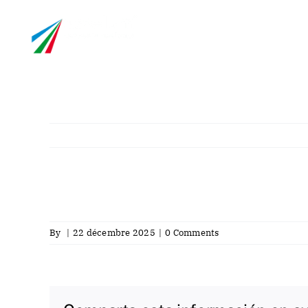
Skip
info@asselum.co
to
content
Entreprise
Laboratoir
By
|
22 décembre 2025
|
0 Comments