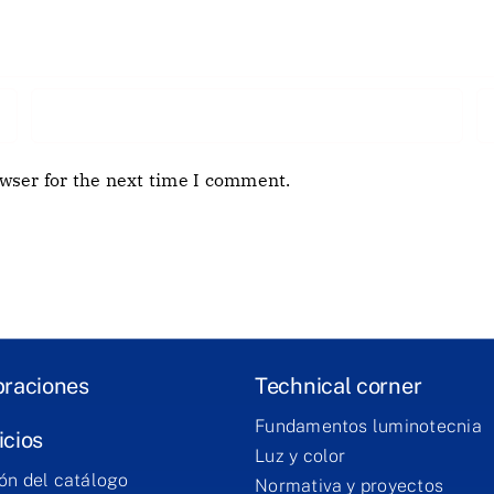
wser for the next time I comment.
braciones
Technical corner
Fundamentos luminotecnia
icios
Luz y color
ón del catálogo
Normativa y proyectos