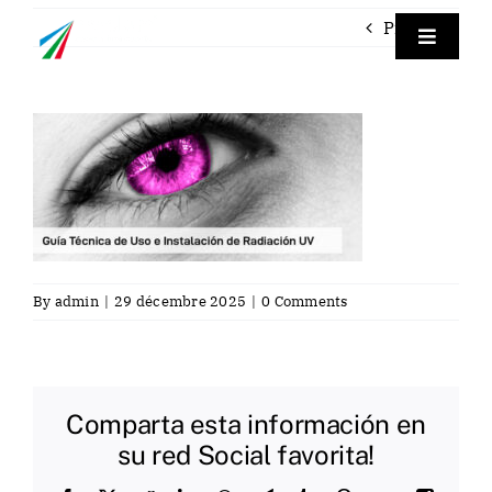
Skip
Previous
to
Toggle
Navigat
content
Empre
TraceP
Labora
By
admin
|
29 décembre 2025
|
0 Comments
Servici
Contac
Comparta esta información en
su red Social favorita!
Fra