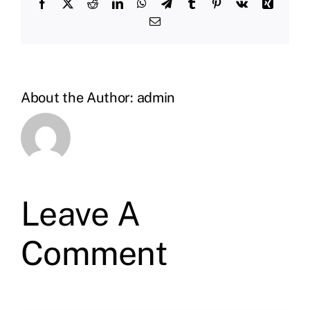
Facebook
X
Reddit
LinkedIn
WhatsApp
Telegram
Tumblr
Pinterest
Vk
Xing
Email
About the Author:
admin
Leave A
Comment