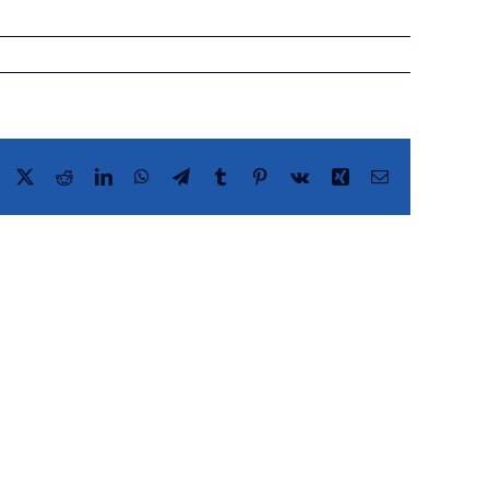
Facebook
X
Reddit
LinkedIn
WhatsApp
Telegram
Tumblr
Pinterest
Vk
Xing
Correo
electrónico