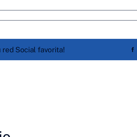
red Social favorita!
io