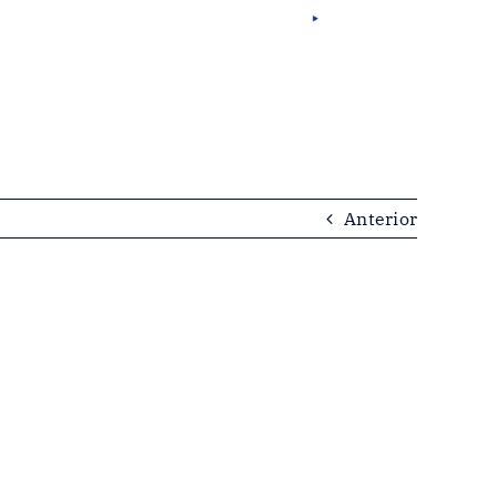
Esp
Eng
Por
Fra
tacto
Anterior