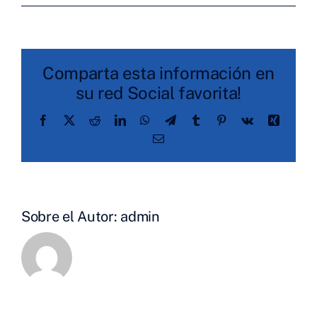
Comparta esta información en
su red Social favorita!
Facebook
X
Reddit
LinkedIn
WhatsApp
Telegram
Tumblr
Pinterest
Vk
Xing
Correo
electrónico
Sobre el Autor:
admin