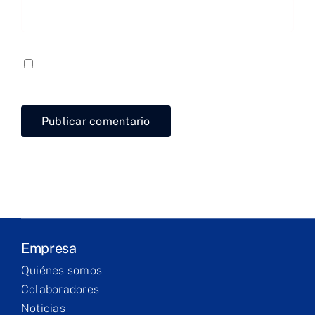
Empresa
Laboratorio
Guardar mi nombre, email y sitio web en este
navegador para la próxima vez que comente.
Productos
Servicios
Formación
Technical
corner
Empresa
Quiénes somos
Contacto
Colaboradores
Noticias