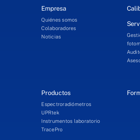
Empresa
Cali
Quiénes somos
Serv
Colaboradores
Gesti
Noticias
fotom
Audit
Aseso
Productos
For
Espectroradiómetros
UPRtek
Instrumentos laboratorio
TracePro