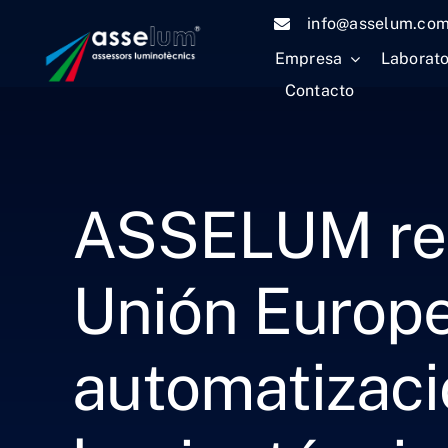
Saltar
info@asselum.co
al
Empresa
Laborato
contenido
Contacto
ASSELUM rec
Unión Europea
automatizaci