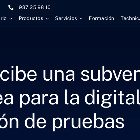
m
937 25 98 10
rio
Productos
Servicios
Formación
Technic
ibe una subven
 para la digital
ón de pruebas