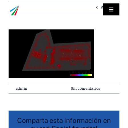
Saltar
Anterior
al
Toggle
Navigat
contenido
Empre
Instru
Labora
Servici
Por
admin
|
diciembre 15, 2025
|
Sin comentarios
Contac
Esp
Comparta esta información en