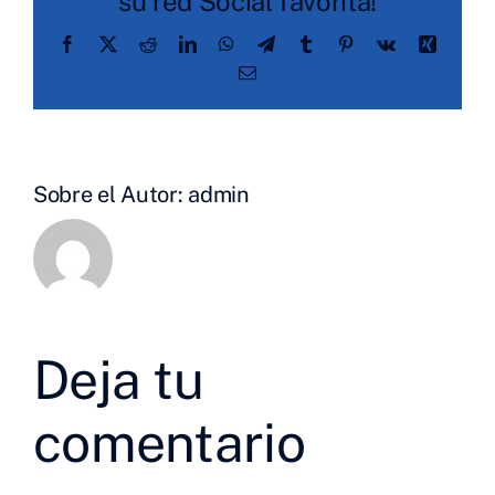
su red Social favorita!
Facebook
X
Reddit
LinkedIn
WhatsApp
Telegram
Tumblr
Pinterest
Vk
Xing
Correo
electrónico
Sobre el Autor:
admin
Deja tu
comentario