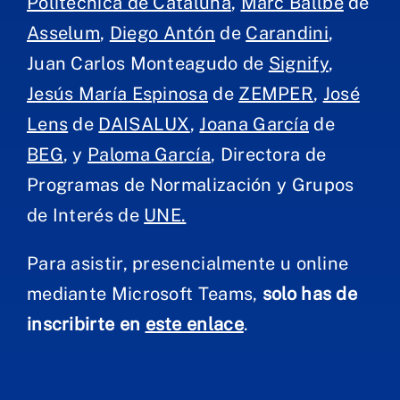
Politécnica de Cataluña
,
Marc Ballbè
de
Asselum
,
Diego Antón
de
Carandini
,
Juan Carlos Monteagudo de
Signify
,
Jesús María Espinosa
de
ZEMPER
,
José
Lens
de
DAISALUX
,
Joana García
de
BEG
, y
Paloma García
, Directora de
Programas de Normalización y Grupos
de Interés de
UNE.
Para asistir, presencialmente u online
mediante Microsoft Teams,
solo has de
inscribirte en
este enlace
.