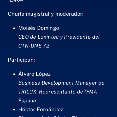
C​harla magistra​l y moderador:​
Moisés Domingo
CEO de Lux​​intec y Presidente del
CTN-UNE 72​
Participan:​
Álvaro López
Business Development Manager de
TRILUX. Representante de IFM​A
España​
Héctor Fernández