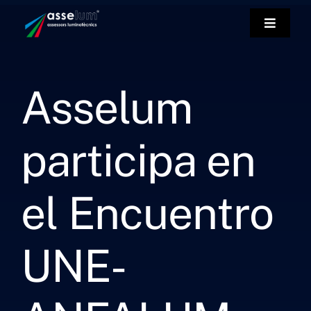
Saltar
al
Toggle
Navigat
contenido
Empre
Asselum
Instru
participa en
Labora
el Encuentro
Servici
Contac
UNE-
Esp