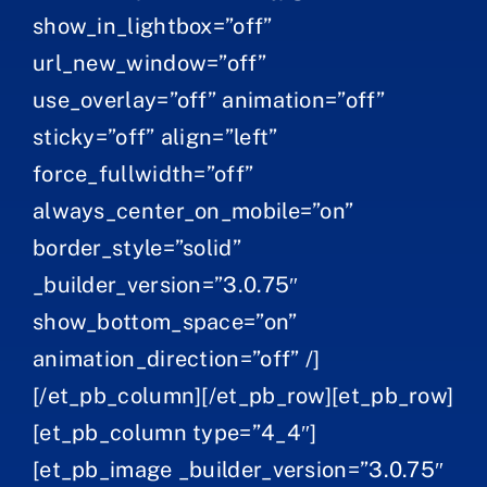
show_in_lightbox=”off”
url_new_window=”off”
use_overlay=”off” animation=”off”
sticky=”off” align=”left”
force_fullwidth=”off”
always_center_on_mobile=”on”
border_style=”solid”
_builder_version=”3.0.75″
show_bottom_space=”on”
animation_direction=”off” /]
[/et_pb_column][/et_pb_row][et_pb_row]
[et_pb_column type=”4_4″]
[et_pb_image _builder_version=”3.0.75″