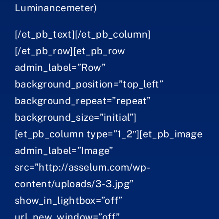
Luminancemeter)
[/et_pb_text][/et_pb_column]
Empresa
[/et_pb_row][et_pb_row
admin_label=”Row”
Laboratório
background_position=”top_left”
background_repeat=”repeat”
Produtos
background_size=”initial”]
[et_pb_column type=”1_2″][et_pb_image
Serviços
admin_label=”Image”
Formação
src=”http://asselum.com/wp-
content/uploads/3-3.jpg”
Contacto
show_in_lightbox=”off”
url_new_window=”off”