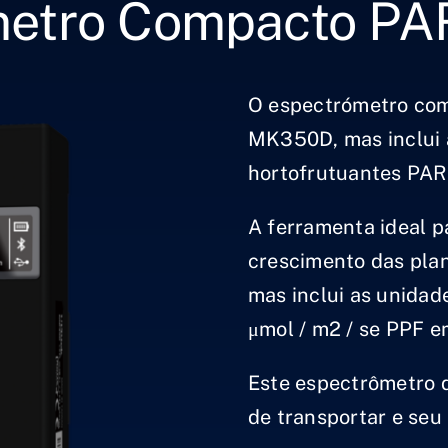
metro Compacto P
O espectrómetro com
MK350D, mas inclui 
hortofrutuantes PAR
A ferramenta ideal p
crescimento das plan
mas inclui as unidad
μmol / m2 / se PPF em
Este espectrômetro d
de transportar e seu 