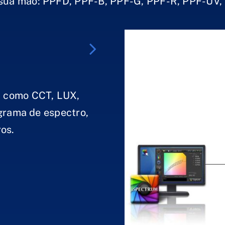
 sua mão: PPFD, PPF-B, PPF-G, PPF-R, PPF-UV,
, como CCT, LUX,
agrama de espectro,
os.