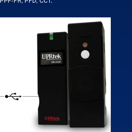
 PPF-FR, PFD, CCT.