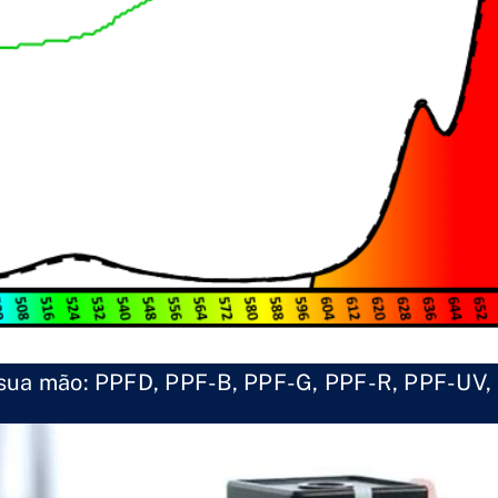
 sua mão: PPFD, PPF-B, PPF-G, PPF-R, PPF-UV,